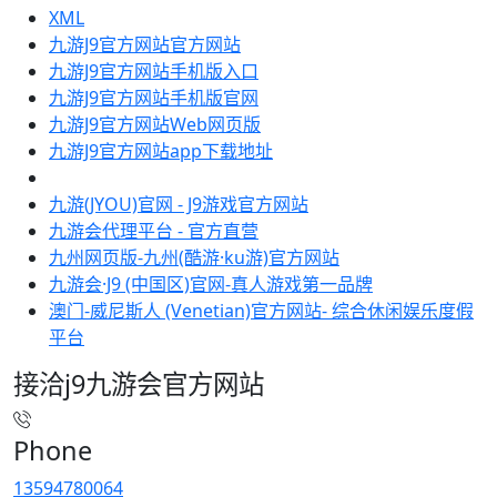
XML
九游J9官方网站官方网站
九游J9官方网站手机版入口
九游J9官方网站手机版官网
九游J9官方网站Web网页版
九游J9官方网站app下载地址
九游(JYOU)官网 - J9游戏官方网站
九游会代理平台 - 官方直营
九州网页版-九州(酷游·ku游)官方网站
九游会·J9 (中国区)官网-真人游戏第一品牌
澳门-威尼斯人 (Venetian)官方网站- 综合休闲娱乐度假
平台
接洽j9九游会官方网站
Phone
13594780064