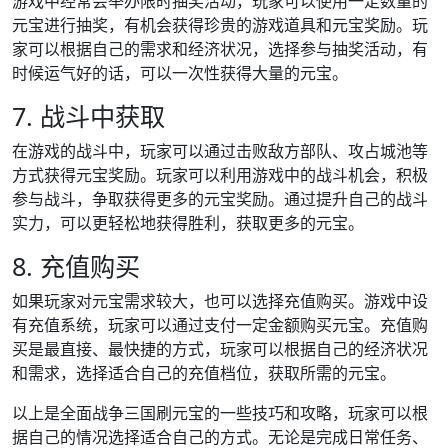
游戏中经常会举办限时抽奖活动，玩家可以使用一定数量的
元宝进行抽奖，有机会获得珍贵的游戏道具和元宝奖励。玩
家可以根据自己的需求和经济状况，选择参与抽奖活动，有
时候运气好的话，可以一次性获得大量的元宝。
7. 战斗中获取
在游戏的战斗中，玩家可以通过击败敌方部队、攻占城池等
方式获得元宝奖励。玩家可以利用游戏中的战斗机会，积极
参与战斗，争取获得更多的元宝奖励。通过提升自己的战斗
实力，可以更轻松地获得胜利，获取更多的元宝。
8. 充值购买
如果玩家对元宝需求较大，也可以选择充值购买。游戏中设
有充值系统，玩家可以通过支付一定金额购买元宝。充值购
买是最直接、最快捷的方式，玩家可以根据自己的经济状况
和需求，选择适合自己的充值档位，获取所需的元宝。
以上是全面战争三国刷元宝的一些技巧和攻略，玩家可以根
据自己的情况选择适合自己的方式。无论是完成日常任务、