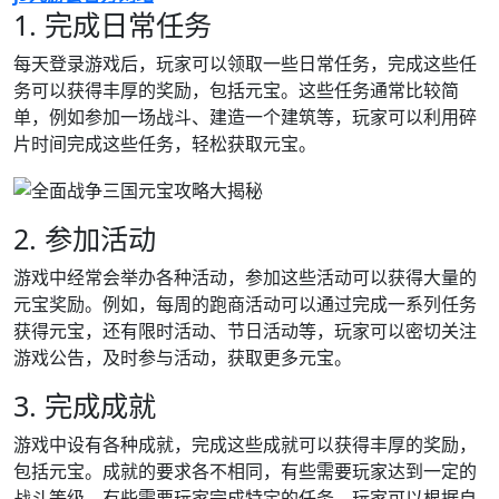
1. 完成日常任务
每天登录游戏后，玩家可以领取一些日常任务，完成这些任
务可以获得丰厚的奖励，包括元宝。这些任务通常比较简
单，例如参加一场战斗、建造一个建筑等，玩家可以利用碎
片时间完成这些任务，轻松获取元宝。
2. 参加活动
游戏中经常会举办各种活动，参加这些活动可以获得大量的
元宝奖励。例如，每周的跑商活动可以通过完成一系列任务
获得元宝，还有限时活动、节日活动等，玩家可以密切关注
游戏公告，及时参与活动，获取更多元宝。
3. 完成成就
游戏中设有各种成就，完成这些成就可以获得丰厚的奖励，
包括元宝。成就的要求各不相同，有些需要玩家达到一定的
战斗等级，有些需要玩家完成特定的任务，玩家可以根据自