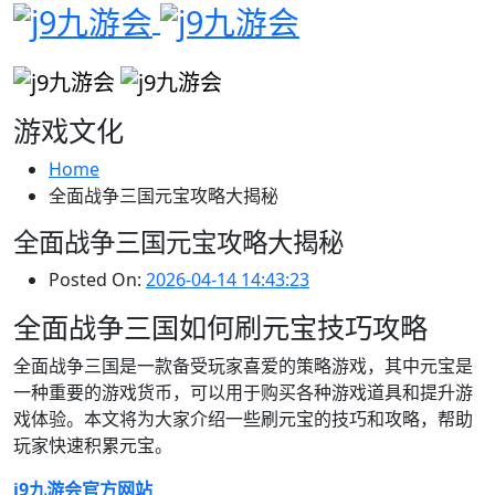
游戏文化
Home
全面战争三国元宝攻略大揭秘
全面战争三国元宝攻略大揭秘
Posted On:
2026-04-14 14:43:23
全面战争三国如何刷元宝技巧攻略
全面战争三国是一款备受玩家喜爱的策略游戏，其中元宝是
一种重要的游戏货币，可以用于购买各种游戏道具和提升游
戏体验。本文将为大家介绍一些刷元宝的技巧和攻略，帮助
玩家快速积累元宝。
j9九游会官方网站